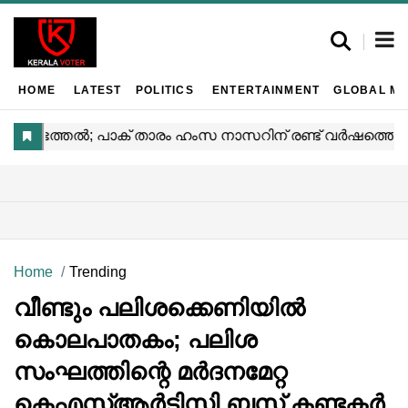
HOME
LATEST
POLITICS
ENTERTAINMENT
GLOBAL MA
Home
Trending
വീണ്ടും പലിശക്കെണിയിൽ
കൊലപാതകം; പലിശ
സംഘത്തിന്റെ മർദനമേറ്റ
കെഎസ്ആർടിസി ബസ് കണ്ടക്ടർ