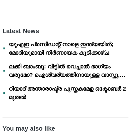
Latest News
യുഎഇ പ്രസിഡന്റ് നാളെ ഇന്ത്യയിൽ;
മോദിയുമായി നിർണായക കൂടിക്കാഴ്ച
ലക്കി ബാംബൂ: വീട്ടിൽ വെച്ചാൽ ഭാഗ്യം
വരുമോ? ഐശ്വര്യത്തിനായുള്ള വാസ്തു,
ഫെങ് ഷൂയി വിശ്വാസങ്ങൾ
റിയാദ് അന്താരാഷ്ട്ര പുസ്തകമേള ഒക്ടോബർ 2
മുതൽ
You may also like