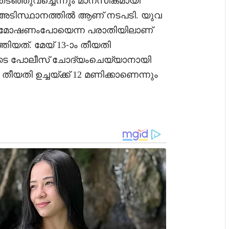
 തടഞ്ഞുവച്ചെന്നും മാനസികമായി
ടെ അടിസ്ഥാനത്തില്‍ ആണ് നടപടി. യുവ
ു മാല മോഷണംപോയെന്ന പരാതിയിലാണ്
ത്തിയത്. മേയ് 13-ാം തീയതി
്‍ക്കട പോലീസ് ചോദ്യംചെയ്യാനായി
-ാം തീയതി ഉച്ചയ്ക്ക് 12 മണിക്കാണെന്നും