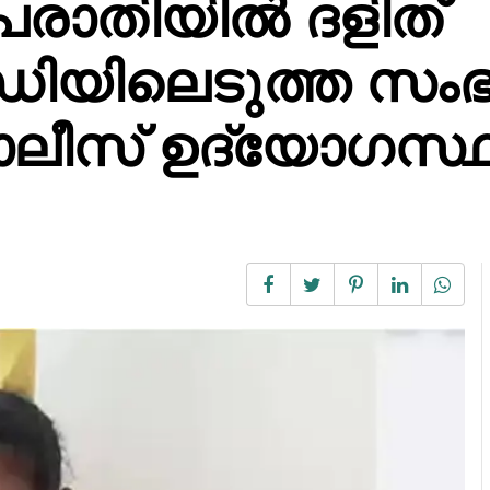
ാതിയില്‍ ദളിത്
റഡിയിലെടുത്ത സം
പോലീസ് ഉദ്യോഗസ്ഥര്