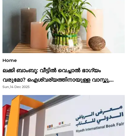
Home
ലക്കി ബാംബൂ: വീട്ടിൽ വെച്ചാൽ ഭാഗ്യം
വരുമോ? ഐശ്വര്യത്തിനായുള്ള വാസ്തു,
Sun,14 Dec 2025
ഫെങ് ഷൂയി വിശ്വാസങ്ങൾ