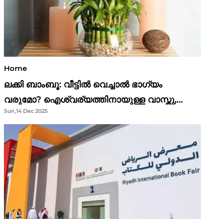
Home
ലക്കി ബാംബൂ: വീട്ടിൽ വെച്ചാൽ ഭാഗ്യം
വരുമോ? ഐശ്വര്യത്തിനായുള്ള വാസ്തു,
Sun,14 Dec 2025
ഫെങ് ഷൂയി വിശ്വാസങ്ങൾ