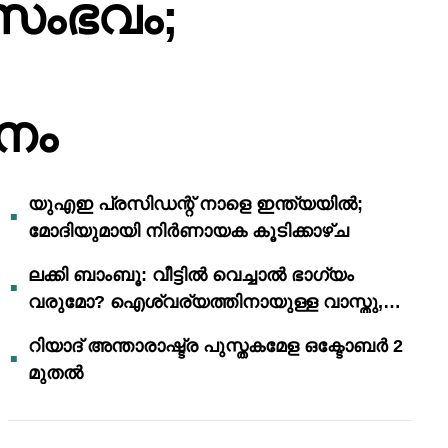
ട സംഭവം;
നം
യുഎഇ പ്രസിഡന്റ് നാളെ ഇന്ത്യയിൽ;
മോദിയുമായി നിർണായക കൂടിക്കാഴ്ച
ലക്കി ബാംബൂ: വീട്ടിൽ വെച്ചാൽ ഭാഗ്യം
വരുമോ? ഐശ്വര്യത്തിനായുള്ള വാസ്തു,
ഫെങ് ഷൂയി വിശ്വാസങ്ങൾ
റിയാദ് അന്താരാഷ്ട്ര പുസ്തകമേള ഒക്ടോബർ 2
മുതൽ