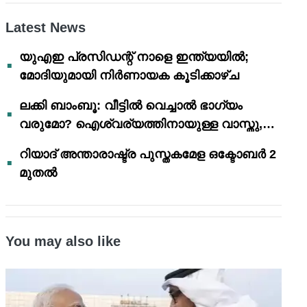
Latest News
യുഎഇ പ്രസിഡന്റ് നാളെ ഇന്ത്യയിൽ;
മോദിയുമായി നിർണായക കൂടിക്കാഴ്ച
ലക്കി ബാംബൂ: വീട്ടിൽ വെച്ചാൽ ഭാഗ്യം
വരുമോ? ഐശ്വര്യത്തിനായുള്ള വാസ്തു,
ഫെങ് ഷൂയി വിശ്വാസങ്ങൾ
റിയാദ് അന്താരാഷ്ട്ര പുസ്തകമേള ഒക്ടോബർ 2
മുതൽ
You may also like