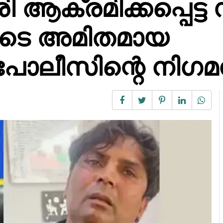
രി ആക്രമിക്കപ്പെട്
യുടെ അമിതമായ
 പോലീസിന്റെ നിഗമ