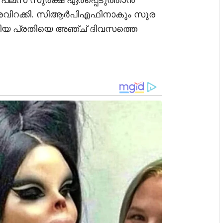
ഡ് പ്ലസ് സുരക്ഷ ഏർപ്പെടുത്താൻ
ത്തരവിറക്കി. സിആർപിഎഫിനാകും സുര
ിയ പ്രതിയെ അഞ്ച് ദിവസത്തെ