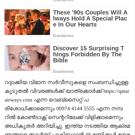
റദ്ദാക്കിയ വിമാന സർവീസുകളെ സംബന്ധിച്ചുള്ള
കൂടുതൽ വിവരങ്ങൾക്ക് യാത്രക്കാർക്ക് https://qatar
airways.com എന്ന വെബ്‌സൈറ്റ് പ
രിശോധിക്കാമെന്നും 00974 4144 5555 എന്ന നമ്പ
റിൽ കോൺടാക്റ്റ് സെന്ററിലേക്ക് വിളിക്കാമെന്നും
അധികൃതർ അറിയിച്ചു. ഇന്ത്യ നടത്തിയ ആക്രമ
ണങ്ങളെ തുടർന്ന് പാകിസ്ഥാൻ 48 മണിക്കൂർ നേര