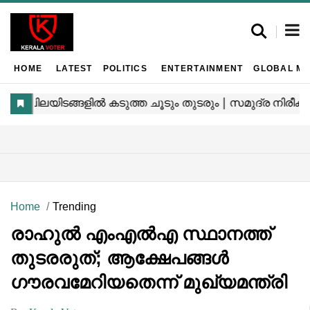
HOME
LATEST
POLITICS
ENTERTAINMENT
GLOBAL MA
Home
Trending
രാഹുൽ എംഎൽഎ സ്ഥാനത്ത്
തുടരരുത്; ആക്ഷേപങ്ങൾ
ഗൗരവമേറിയതെന്ന് മുഖ്യമന്ത്രി