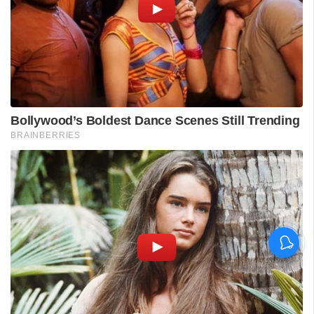
വിദ്യാർഥിയെ മർദിച്ചെന്ന
പരാതിയിൽ പാലക്കാട്
അധ്യാപകനെ
സസ്‌പെൻഡ് ചെയ്തു