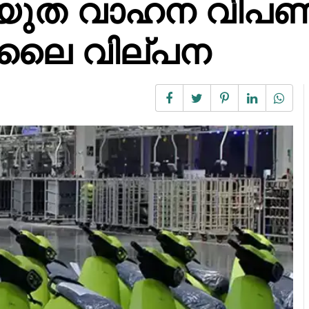
ുത വാഹന വിപണിക
ജൂലൈ വില്പന