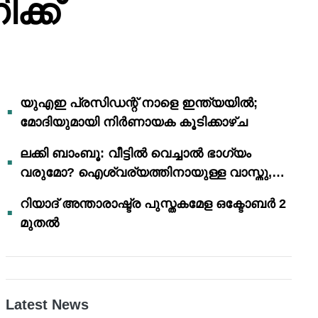
്ക്
യുഎഇ പ്രസിഡന്റ് നാളെ ഇന്ത്യയിൽ;
മോദിയുമായി നിർണായക കൂടിക്കാഴ്ച
ലക്കി ബാംബൂ: വീട്ടിൽ വെച്ചാൽ ഭാഗ്യം
വരുമോ? ഐശ്വര്യത്തിനായുള്ള വാസ്തു,
ഫെങ് ഷൂയി വിശ്വാസങ്ങൾ
റിയാദ് അന്താരാഷ്ട്ര പുസ്തകമേള ഒക്ടോബർ 2
മുതൽ
Latest News