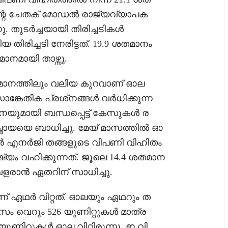
ിന്റെ ചേതക് മോഡൽ രാജ്യവ്യാപക
ു. തുടർച്ചയായി തിരിച്ചടികൾ
 തിരിച്ചടി നേരിട്ടത്. 19.9 ശതമാനം
നമായി താഴ്ന്നു.
മാനത്തിലും വലിയ കുറവാണ് ഓല
്കേതിക പ്രശ്‌നങ്ങൾ വർധിക്കുന്ന
നയുമായി ബന്ധപ്പെട്ട് കേസുകൾ ര
്ഛായയെ ബാധിച്ചു. മേയ് മാസത്തിൽ ഓ
ഥർ എനർജി തങ്ങളുടെ വിപണി വിഹിതം
ഷ്യം വഹിക്കുന്നത്. ജൂലെ 14.4 ശതമാന
് വളരാൻ ഏതറിന് സാധിച്ചു.
ണ് ഏഥർ വിറ്റത്. ഓലയും ഏഥറും ത
സം വെറും 526 യൂണിറ്റുകൾ മാത്ര
ണിറ്റുകൾ ഓല വിറ്റിരുന്നു. ഇ.വി