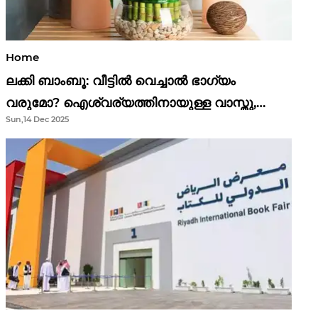
Home
ലക്കി ബാംബൂ: വീട്ടിൽ വെച്ചാൽ ഭാഗ്യം
വരുമോ? ഐശ്വര്യത്തിനായുള്ള വാസ്തു,
Sun,14 Dec 2025
ഫെങ് ഷൂയി വിശ്വാസങ്ങൾ