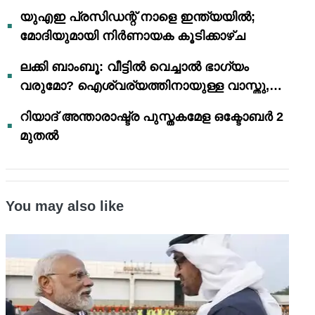
യുഎഇ പ്രസിഡന്റ് നാളെ ഇന്ത്യയിൽ;
മോദിയുമായി നിർണായക കൂടിക്കാഴ്ച
ലക്കി ബാംബൂ: വീട്ടിൽ വെച്ചാൽ ഭാഗ്യം
വരുമോ? ഐശ്വര്യത്തിനായുള്ള വാസ്തു,
ഫെങ് ഷൂയി വിശ്വാസങ്ങൾ
റിയാദ് അന്താരാഷ്ട്ര പുസ്തകമേള ഒക്ടോബർ 2
മുതൽ
You may also like