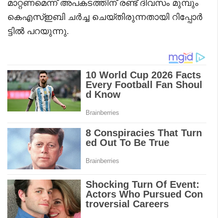
മാറ്റണമെന്ന് അപകടത്തിന് രണ്ട് ദിവസം മുമ്പും
കെഎസ്ഇബി ചർച്ച ചെയ്തിരുന്നതായി റിപ്പോർ
ട്ടിൽ പറയുന്നു.