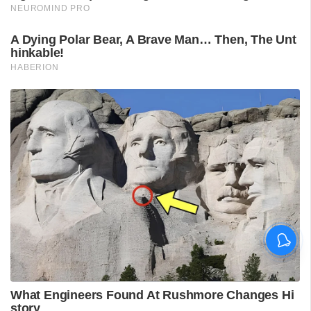
'പിന്തുണ വേണ്ട, പിന്നിൽ
നിന്ന് കുത്തരുത്'; ഇ.പി.
ജയരാജന് മറുപടിയുമായി
അർജുൻ ആയങ്കി