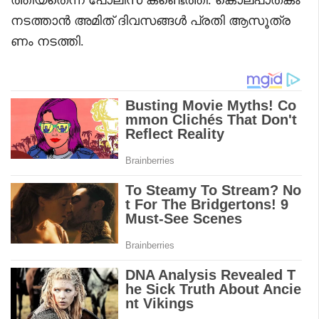
നടത്താൻ അമിത് ദിവസങ്ങൾ പ്രതി ആസൂത്ര
ണം നടത്തി.