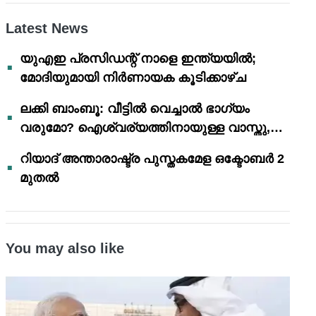
Latest News
യുഎഇ പ്രസിഡന്റ് നാളെ ഇന്ത്യയിൽ;
മോദിയുമായി നിർണായക കൂടിക്കാഴ്ച
ലക്കി ബാംബൂ: വീട്ടിൽ വെച്ചാൽ ഭാഗ്യം
വരുമോ? ഐശ്വര്യത്തിനായുള്ള വാസ്തു,
ഫെങ് ഷൂയി വിശ്വാസങ്ങൾ
റിയാദ് അന്താരാഷ്ട്ര പുസ്തകമേള ഒക്ടോബർ 2
മുതൽ
You may also like