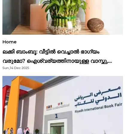
Home
ലക്കി ബാംബൂ: വീട്ടിൽ വെച്ചാൽ ഭാഗ്യം
വരുമോ? ഐശ്വര്യത്തിനായുള്ള വാസ്തു,
Sun,14 Dec 2025
ഫെങ് ഷൂയി വിശ്വാസങ്ങൾ