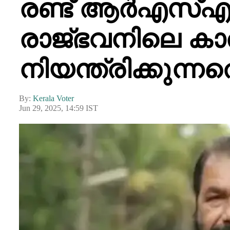
രണ്ട് ആർഎസ്എ
രാജ്ഭവനിലെ കാ
നിയന്ത്രിക്കുന്നത
By:
Kerala Voter
Jun 29, 2025, 14:59 IST