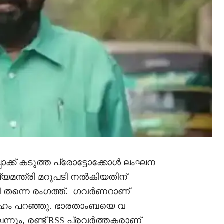
്പോക്ക് കടുത്ത പ്രോട്ടോക്കോൾ ലംഘന
്യമന്ത്രി മറുപടി നൽകിയതിന്
രി തന്നെ രംഗത്ത്. ഗവർണറാണ്
ദേഹം പറഞ്ഞു. ഭാരതാംബയെ വ
െന്നും, രണ്ട് RSS പ്രവർത്തകരാണ്