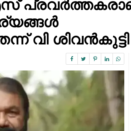
സ് പ്രവർത്തകരാ
ര്യങ്ങൾ
െന്ന് വി ശിവൻകുട്ടി