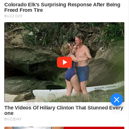
പുനലൂർ ആശുപത്രിയിലെ
സ്വീകരണം;
രോഗികൾക്കുണ്ടായ
ബുദ്ധിമുട്ടിൽ
ആരോഗ്യമന്ത്രിയുടെ
നിലപാട് തേടി
ഡിവൈഎഫ്‌ഐ