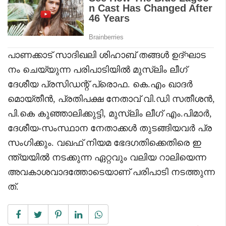
പാണക്കാട് സാദിഖലി ശിഹാബ് തങ്ങൾ ഉദ്ഘാട
നം ചെയ്യുന്ന പരിപാടിയിൽ മുസ്‌ലിം ലീഗ്
ദേശീയ പ്രസിഡന്റ് പ്രൊഫ. കെ.എം ഖാദർ
മൊയ്തീൻ, പ്രതിപക്ഷ നേതാവ് വി.ഡി സതീശൻ,
പി.കെ കുഞ്ഞാലിക്കുട്ടി, മുസ്‌ലിം ലീഗ് എം.പിമാർ,
ദേശീയ-സംസ്ഥാന നേതാക്കൾ തുടങ്ങിയവർ പ്ര
സംഗിക്കും. വഖഫ് നിയമ ഭേദഗതിക്കെതിരെ ഇ
ന്ത്യയിൽ നടക്കുന്ന ഏറ്റവും വലിയ റാലിയെന്ന
അവകാശവാദത്തോടെയാണ് പരിപാടി നടത്തുന്ന
ത്.