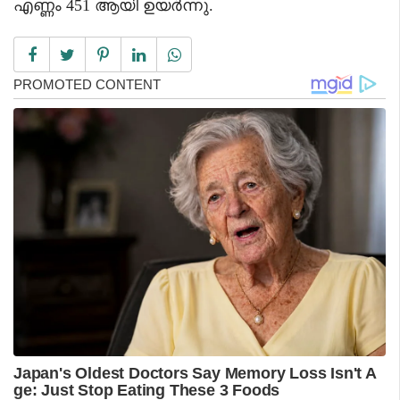
എണ്ണം 451 ആയി ഉയർന്നു.