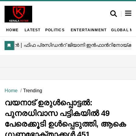
HOME
LATEST
POLITICS
ENTERTAINMENT
GLOBAL MA
Home
Trending
വയനാട് ഉരുൾപ്പൊട്ടൽ:
പുനരധിവാസ പട്ടികയിൽ 49
പേരെക്കൂടി ഉൾപ്പെടുത്തി, ആകെ
ഗുണഭോക്താക്കൾ 451