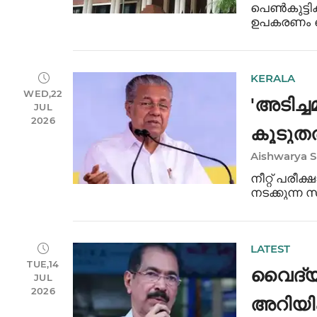
പെൺകുട്ടി
ഉപകരണം വ
ശരീരത്തിന
അതിക്രമമ
പ്രകാരം ബ
KERALA
WED,22
'അടിച്ച
JUL
2026
കൂടുതല
Aishwarya 
പിന്ത
നീറ്റ് പരീക
നടക്കുന്ന സമ
ശ്രമിക്കുന
ആര്‍ജിക്ക
വിജയന്‍. 
LATEST
TUE,14
വൈദ്യ
JUL
2026
അറിയിക്