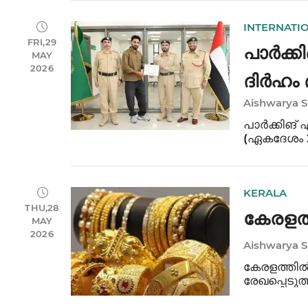
ചിരികണ്ടോത
മെഡ
INTERNATI
FRI,29
പാർക്കി
MAY
2026
ദിർഹം
Aishwarya 
ഇന്ത്യ
പാർക്കിങ് 
(ഏകദേശം 22
പൊലീസിൽ ഏ
ദുബായ് പൊ
KERALA
THU,28
കേരളത
MAY
2026
Aishwarya 
കേരളത്തിൽ
രേഖപ്പെടുത
രൂപയുടെ ക