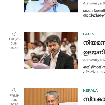
Aishwarya 
സണ്ണി
വൈദ്യുതി
അറിയിക്കു
ജനപ്രതിനിധ
സജീവമാക്ക
നിർദ്ദേശിച്ച
LATEST
TUE,23
നിയമസഭ
JUN
2026
ഉദയനിധ
Aishwarya 
തമിഴ്‌നാട്
പ്രതിപക്ഷ
നാടകീയമായ
എം.കെ. സ്റ
ഭാഷയിൽ വ
KERALA
FRI,19
സ്വകാ
JUN
2026