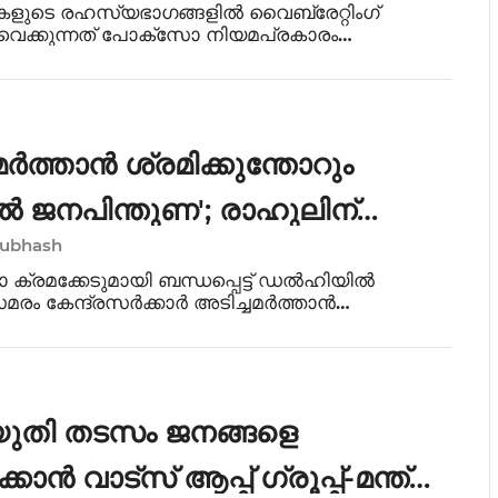
കളുടെ രഹസ്യഭാഗങ്ങളിൽ വൈബ്രേറ്റിംഗ്
െക്കുന്നത് പോക്സോ നിയമപ്രകാരം
ുള്ളിലേക്ക് കടന്നുകയറിയുള്ള ലൈംഗിക
ായും, ഭാരതീയ ന്യായ സംഹിത / ഐപിസി
ലാത്സംഗമായും കണക്കാക്കാ
മര്‍ത്താന്‍ ശ്രമിക്കുന്തോറും
്‍ ജനപിന്തുണ'; രാഹുലിന്
Subhash
ുണയുമായി പിണറായി
്ഷാ ക്രമക്കേടുമായി ബന്ധപ്പെട്ട് ഡല്‍ഹിയില്‍
രം കേന്ദ്രസര്‍ക്കാര്‍ അടിച്ചമര്‍ത്താന്‍
്തോറും കൂടുതല്‍ ജനപിന്തുണ
ുകയാണെന്ന് പ്രതിപക്ഷ നേതാവ് പിണറായി
ലോ
ുതി തടസം ജനങ്ങളെ
കാൻ വാട്സ് ആപ്പ് ഗ്രൂപ്പ്-മന്ത്രി