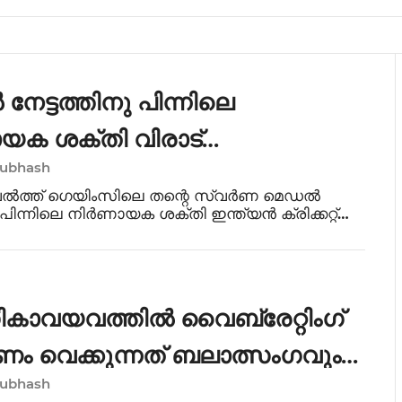
േട്ടത്തിനു പിന്നിലെ
യക ശക്തി വിരാട്
Subhash
ാണെന്ന് ബോക്‌സർ സാക്ഷി
ത്ത് ഗെയിംസിലെ തന്റെ സ്വർണ മെഡൽ
ു പിന്നിലെ നിർണായക ശക്തി ഇന്ത്യൻ ക്രിക്കറ്റ്
ട് കോലിയാണെന്ന വെളിപ്പെടുത്തലുമായി
ാക്ഷി ചൗധരി. ഗ്ലാസ്ഗോയിൽ നിന്ന്
്തിയ ശേഷം സ
കാവയവത്തിൽ വൈബ്രേറ്റിംഗ്
ം വെക്കുന്നത് ബലാത്സംഗവും
Subhash
ോ കുറ്റവും- ഹൈക്കോടതി