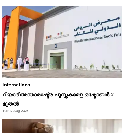
ഫെങ് ഷൂയി വിശ്വാസങ്ങൾ
International
റിയാദ് അന്താരാഷ്ട്ര പുസ്തകമേള ഒക്ടോബർ 2
മുതൽ
Tue,12 Aug 2025