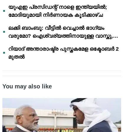
യുഎഇ പ്രസിഡന്റ് നാളെ ഇന്ത്യയിൽ;
മോദിയുമായി നിർണായക കൂടിക്കാഴ്ച
ലക്കി ബാംബൂ: വീട്ടിൽ വെച്ചാൽ ഭാഗ്യം
വരുമോ? ഐശ്വര്യത്തിനായുള്ള വാസ്തു,
ഫെങ് ഷൂയി വിശ്വാസങ്ങൾ
റിയാദ് അന്താരാഷ്ട്ര പുസ്തകമേള ഒക്ടോബർ 2
മുതൽ
You may also like