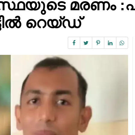
്ഥയുടെ മരണം :പ
്ടിൽ റെയ്ഡ്