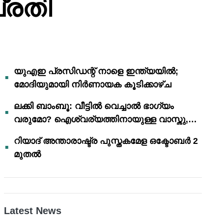
്രതി
യുഎഇ പ്രസിഡന്റ് നാളെ ഇന്ത്യയിൽ;
മോദിയുമായി നിർണായക കൂടിക്കാഴ്ച
ലക്കി ബാംബൂ: വീട്ടിൽ വെച്ചാൽ ഭാഗ്യം
വരുമോ? ഐശ്വര്യത്തിനായുള്ള വാസ്തു,
ഫെങ് ഷൂയി വിശ്വാസങ്ങൾ
റിയാദ് അന്താരാഷ്ട്ര പുസ്തകമേള ഒക്ടോബർ 2
മുതൽ
Latest News