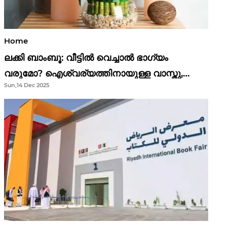
Home
ലക്കി ബാംബൂ: വീട്ടിൽ വെച്ചാൽ ഭാഗ്യം
വരുമോ? ഐശ്വര്യത്തിനായുള്ള വാസ്തു,
Sun,14 Dec 2025
ഫെങ് ഷൂയി വിശ്വാസങ്ങൾ